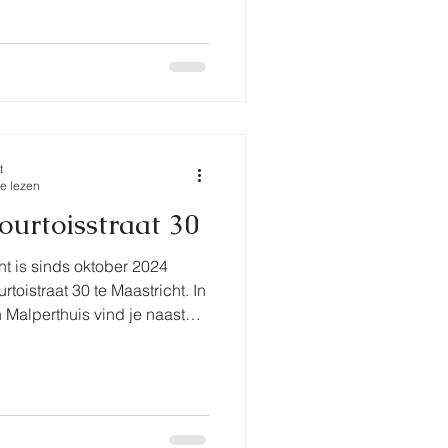
t
e lezen
urtoisstraat 30
t is sinds oktober 2024
rtoistraat 30 te Maastricht. In
 Malperthuis vind je naast
ostuumkast, een museum aan
lp en steun van regisseurs,
.