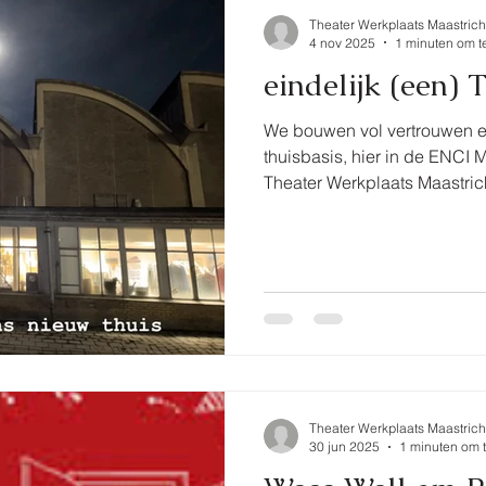
Theater Werkplaats Maastrich
4 nov 2025
1 minuten om t
eindelijk (een)
We bouwen vol vertrouwen e
thuisbasis, hier in de ENCI M
Theater Werkplaats Maastricht meer dan een werkpl
het is een thuis, een broedp
waar verhalen tot leven kome
voorstellingen, creatieve pr
Malpertuis is het tijd voor e
Werkplaats Maastricht hee
plek moeten vinden. Een pl
Theater Werkplaats Maastrich
30 jun 2025
1 minuten om t