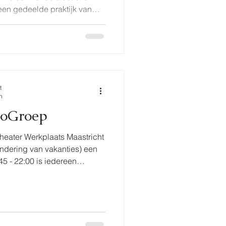
en gedeelde praktijk van
t collectief ontstaat uit de
Tepe en Nightscapes
 op het snijvlak van dans,
, lichtontwerp en
landa gelooft in de kracht van
illende vakgebieden. Door
t
n
roGroep
Theater Werkplaats Maastricht
ndering van vakanties) een
5 - 22:00 is iedereen