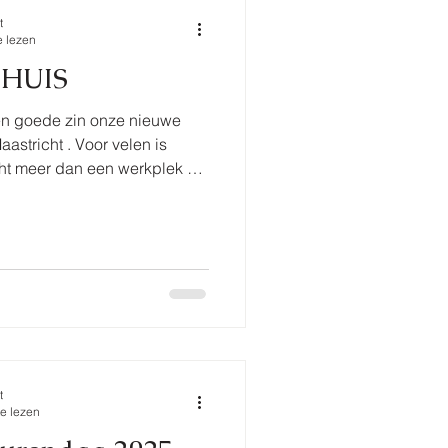
t
e lezen
 THUIS
n goede zin onze nieuwe
aastricht . Voor velen is
ek —
laats van ideeën en een plek
n. Na een jaar vol bijzondere
ojecten en ontmoetingen in
en nieuwe stap. Theater
ft noodgedwongen een nieuwe
ek waar we nog mee
t
e lezen