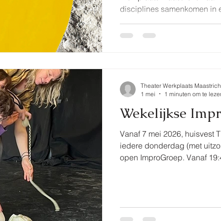
disciplines samenkomen in e
experiment en verbeelding. He
samenwerking tussen Noah 
Productions en beweegt zich
scenografie, kostuumontwerp
performatieve installatie. Yu
de cross-over tussen versch
Theater Werkplaats Maastrich
de k
1 mei
1 minuten om te leze
Wekelijkse Imp
Vanaf 7 mei 2026, huisvest 
iedere donderdag (met uitzo
open ImproGroep. Vanaf 19:4
welkom om aan te sluiten.