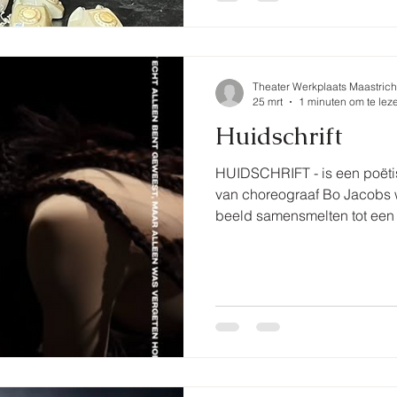
Theater Werkplaats Maastrich
25 mrt
1 minuten om te lez
Huidschrift
HUIDSCHRIFT - is een poëtis
van choreograaf Bo Jacobs w
beeld samensmelten tot een z
verbinding, eenzaamheid, en
herinnering. In februari en 
met haar team in Theater We
uniek werk. Dit is de eerste 
nieuw locatie in de ENCI is