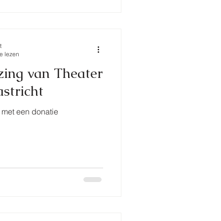
t
e lezen
zing van Theater
stricht
 met een donatie