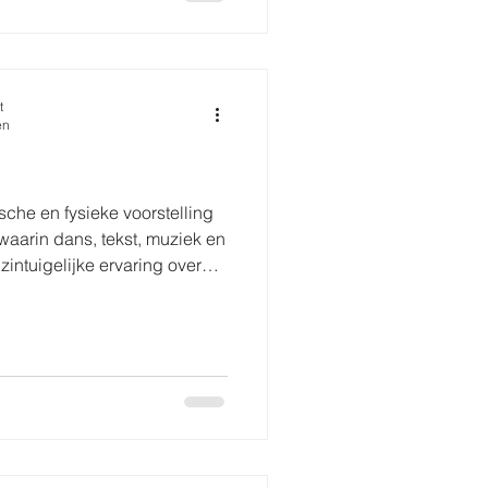
t
en
che en fysieke voorstelling
aarin dans, tekst, muziek en
intuigelijke ervaring over
 het lichaam als drager van
maart 2026 creëert Bo Jacobs
rkplaats Maastricht haar
productie die volledig op de
 geproduceerd en gemaakt.