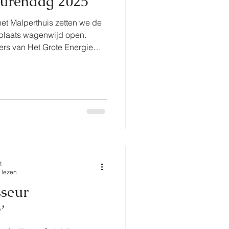
urendag 2025
et Malperthuis zetten we de
plaats wagenwijd open.
rs van Het Grote Energie
n repetitie van haar solo-
t
 lezen
sseur
’