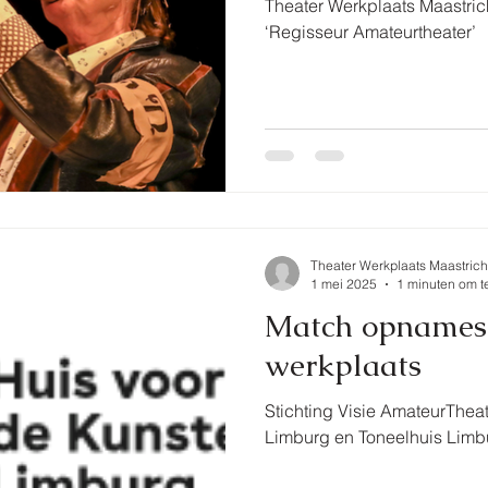
Theater Werkplaats Maastrich
‘Regisseur Amateurtheater’
Theater Werkplaats Maastrich
1 mei 2025
1 minuten om t
Match opnames 
werkplaats
Stichting Visie AmateurTheat
Limburg en Toneelhuis Limb