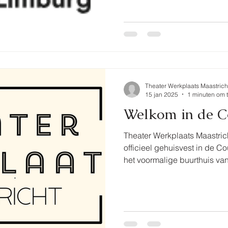
Theater Werkplaats Maastrich
15 jan 2025
1 minuten om t
Welkom in de Co
Theater Werkplaats Maastrich
officieel gehuisvest in de Cou
het voormalige buurthuis van
een repetitieruimte , een k
rekwesitien ook advies en hu
medemakers en vormgevers