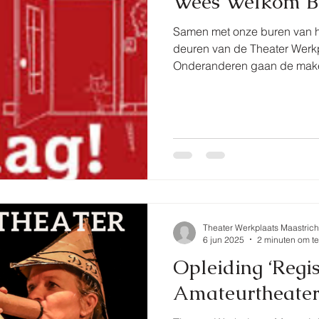
Wees Welkom B
Samen met onze buren van h
deuren van de Theater Werk
Onderanderen gaan de make
Diner een tipje van de sluier opliften en theatermaakster
Sandra Beckers doet een ope
voorstelling.
Theater Werkplaats Maastrich
6 jun 2025
2 minuten om te
Opleiding ‘Regi
Amateurtheater