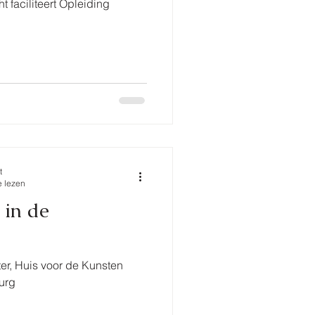
t faciliteert Opleiding
t
e lezen
in de
er, Huis voor de Kunsten
urg