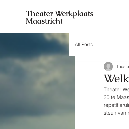
Theater Werkplaats
Maastricht
All Posts
Theate
Welk
Theater Wer
30 te Maast
repetitier
steun van 